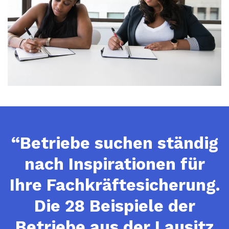
“Betriebe suchen ständig
nach Inspirationen für
Ihre Fachkräftesicherung.
Die 28 Beispiele der
Betriebe aus der Lausitz