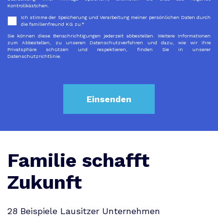
Kontrollkästchen.
Ich stimme der Speicherung und Verarbeitung meiner persönlichen Daten durch
die familienfreund KG zu.
*
Sie können diese Benachrichtigungen jederzeit abbestellen. Weitere Informationen
zum Abbestellen, zu unseren Datenschutzverfahren und dazu, wie wir Ihre
Privatsphäre schützen und respektieren, finden Sie in unserer
Datenschutzrichtlinie.
Familie schafft
Zukunft
28 Beispiele Lausitzer Unternehmen